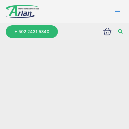
Ir
al
contenido
Busc
+ 502 2431 5340