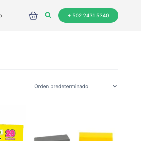
Buscar
o
+ 502 2431 5340